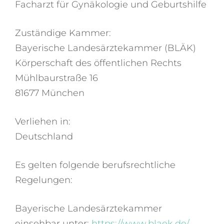
Facharzt für Gynäkologie und Geburtshilfe
Zuständige Kammer:
Baye­ri­sche Landes­ärz­te­kam­mer (BLÄK)
Körper­schaft des öffent­li­chen Rechts
Mühl­baur­straße 16
81677 München
Verliehen in:
Deutschland
Es gelten folgende berufsrechtliche
Regelungen:
Bayerische Landesärztekammer
einsehbar unter:
https://www.blaek.de/